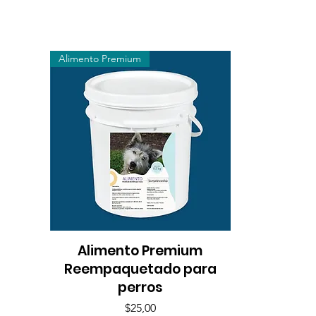
Alimento Premium
Alimento Premium
Vista rápida
Reempaquetado para
perros
Precio
$25,00