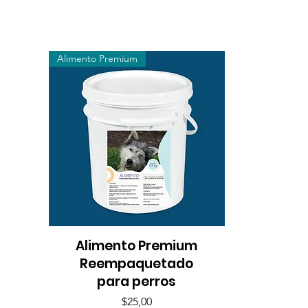
Alimento Premium
Alimento Premium
Vista rápida
Reempaquetado
para perros
Precio
$25,00